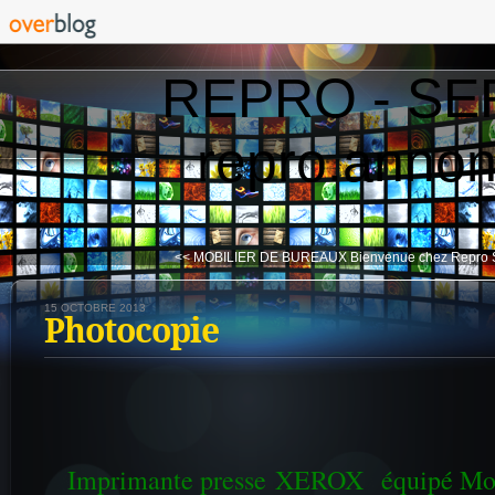
REPRO - SE
repro.anno
<< MOBILIER DE BUREAUX
Bienvenue chez Repro 
15 OCTOBRE 2013
Photocopie
Imprimante presse XEROX équipé Mod