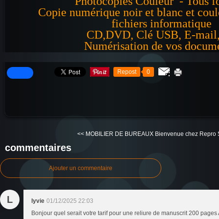
Photocopies Couleur - Tous f
Copie numérique noir et blanc et coule
fichiers informatique
CD,DVD, Clé USB, E-mail,
Numérisation de vos docum
Repost
0
<< MOBILIER DE BUREAUX
Bienvenue chez Repro 
commentaires
Ajouter un commentaire
L
lyvie
01/12/2025 22:03
Bonjour quel serait votre tarif pour une reliure de manuscrit 200 pages